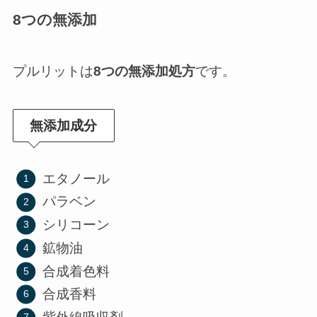
8つの無添加
プルリットは
8つの無添加処方
です。
無添加成分
エタノール
パラベン
シリコーン
鉱物油
合成着色料
合成香料