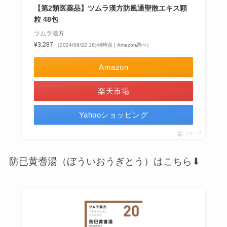
【第2類医薬品】ツムラ漢方防風通聖散エキス顆
粒 48包
ツムラ漢方
¥3,287
（2024/08/22 16:46時点 | Amazon調べ）
Amazon
楽天市場
Yahooショッピング
ポチップ
防已黄耆湯（ぼういおうぎとう）はこちら⬇︎